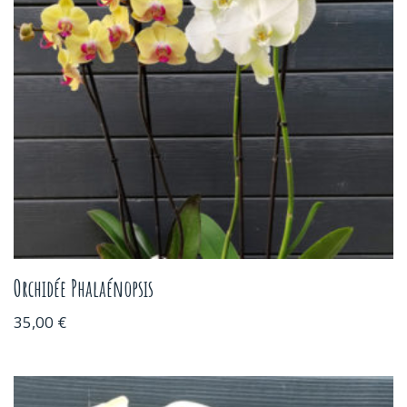
Orchidée Phalaénopsis
35,00
€